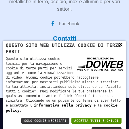
metalliche in ferro, acciaio, inox e alluminio per vari
settori.
Facebook
Contatti
×
QUESTO SITO WEB UTILIZZA COOKIE DI TERZE
PARTI
Strada regionale 11, 23C - 37047 - San Bonifacio,
Verona
Questo sito utilizza cookie
tecnici per la navigazione e
cookie di terze parti per servizi
info@fmgcostruzionimetalliche.it
aggiuntivi come la visualizzazione
di video. Alcuni cookie potrebbero raccogliere
informazioni per mostrarti pubblicità mirata e tracciare
+39 045 6101691
la tua attività, installandosi solo cliccando su "Accetta
tutti i cookie". Puoi modificare le tue preferenze in
qualsiasi momento tramite il link "Cookie" in basso a
sinistra. Cliccando su un pulsante confermi di aver letto
informativa sulla privacy
cookie
e accettato l'
e la
P.IVA: 04254700232 | REA: VR405336 | Cap. Soc.: €
policy
.
10.000,00 | Rag. Soc.: FMG s.r.l.
SOLO COOKIE NECESSARI
ACCETTA TUTTI E CHIUDI
Informativa sulla privacy
Cookie policy